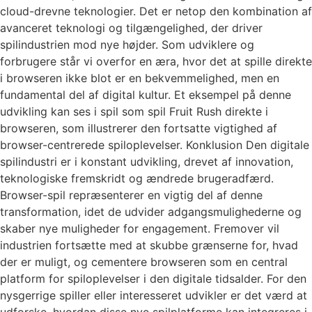
cloud-drevne teknologier. Det er netop den kombination af
avanceret teknologi og tilgængelighed, der driver
spilindustrien mod nye højder. Som udviklere og
forbrugere står vi overfor en æra, hvor det at spille direkte
i browseren ikke blot er en bekvemmelighed, men en
fundamental del af digital kultur. Et eksempel på denne
udvikling kan ses i spil som spil Fruit Rush direkte i
browseren, som illustrerer den fortsatte vigtighed af
browser-centrerede spiloplevelser. Konklusion Den digitale
spilindustri er i konstant udvikling, drevet af innovation,
teknologiske fremskridt og ændrede brugeradfærd.
Browser-spil repræsenterer en vigtig del af denne
transformation, idet de udvider adgangsmulighederne og
skaber nye muligheder for engagement. Fremover vil
industrien fortsætte med at skubbe grænserne for, hvad
der er muligt, og cementere browseren som en central
platform for spiloplevelser i den digitale tidsalder. For den
nysgerrige spiller eller interesseret udvikler er det værd at
udforske, hvordan disse nye spilplatforme kan integreres i