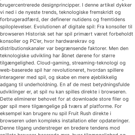
brugercentrerede designprincipper. I denne artikel dykker
vi ned i de nyeste trends, teknologiske fremskridt og
forbrugeradfærd, der definerer nutidens og fremtidens
spiloplevelser. Evolutionen af digitale spil: Fra konsoller til
browseren Historisk set har spil primært været forbeholdt
konsoller og PC’er, hvor hardwarekrav og
distributionskanaler var begrænsende faktorer. Men den
teknologiske udvikling har åbnet dørene for større
tilgængelighed. Cloud-gaming, streaming-teknologi og
web-baserede spil har revolutioneret, hvordan spillere
interagerer med spil, og skabe en mere øjeblikkelig
adgang til underholdning. En af de mest betydningsfulde
udviklinger er, at spil nu kan spilles direkte i browseren.
Dette eliminerer behovet for at downloade store filer og
gør spil mere tilgængelige på tværs af platforme. For
eksempel kan brugere nu spil Fruit Rush direkte i
browseren uden kompleks installation eller opdateringer.
Denne tilgang understreger en bredere tendens mod
spillets browser-baserede æra, hvor tilgængelighed og