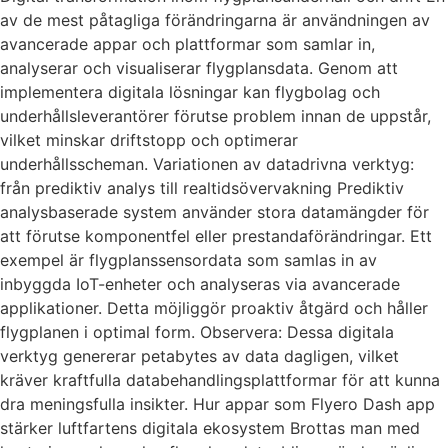
av de mest påtagliga förändringarna är användningen av
avancerade appar och plattformar som samlar in,
analyserar och visualiserar flygplansdata. Genom att
implementera digitala lösningar kan flygbolag och
underhållsleverantörer förutse problem innan de uppstår,
vilket minskar driftstopp och optimerar
underhållsscheman. Variationen av datadrivna verktyg:
från prediktiv analys till realtidsövervakning Prediktiv
analysbaserade system använder stora datamängder för
att förutse komponentfel eller prestandaförändringar. Ett
exempel är flygplanssensordata som samlas in av
inbyggda IoT-enheter och analyseras via avancerade
applikationer. Detta möjliggör proaktiv åtgärd och håller
flygplanen i optimal form. Observera: Dessa digitala
verktyg genererar petabytes av data dagligen, vilket
kräver kraftfulla databehandlingsplattformar för att kunna
dra meningsfulla insikter. Hur appar som Flyero Dash app
stärker luftfartens digitala ekosystem Brottas man med