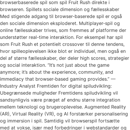
browserbaserede spil som spil Fruit Rush direkte i
browseren. Spillets sociale dimension og fællesskaber
Med stigende adgang til browser-baserede spil er også
den sociale dimension eksploderet. Multiplayer-spil og
online fællesskaber trives, som fremmes af platforme der
understøtter real-time interaktion. For eksempel har spil
som Fruit Rush et potentielt crossover til denne tendens,
hvor spilleoplevelsen ikke blot er individuel, men også en
del af større fællesskaber, der deler high scores, strategier
og social interaktion. “It’s not just about the game
anymore; it’s about the experience, community, and
immediacy that browser-based gaming provides.” —
Industry Analyst Fremtiden for digital spiludvikling:
Ubegrænsede muligheder Fremtidens spiludvikling vil
sandsynligvis være præget af endnu større integration
mellem teknologi og brugeroplevelse. Augmented Reality
(AR), Virtual Reality (VR), og AI forstærker personalisering
og immersion i spil. Samtidig vil browserspil fortsætte
med at vokse, især med forbedringer i webstandarder og