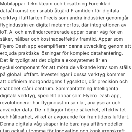
Mobilappar Teknikteam och besättning Förenklad
dataåtkomst och snabb åtgärd Framtiden för digitala
verktyg i luftfarten Precis som andra industrier genomgår
flygindustrin en digital metamorfos, där integrationen av
IoT, AI och användarcentrerade appar banar väg för en
säker, hållbar och kostnadseffektiv framtid. Appar som
Flyero Dash app exemplifierar denna utveckling genom att
erbjuda praktiska lösningar för komplex datahantering.
Det är tydligt att det digitala ekosystemet är en
nyckelkomponent för att möta de växande krav som ställs
på global luftfart. Investeringar i dessa verktyg kommer
att definiera morgondagens flygsektor, där precision och
snabbhet står i centrum. Sammanfattning Intelligenta
digitala verktyg, speciellt appar som Flyero Dash app,
revolutionerar hur flygindustrin samlar, analyserar och
använder data. De möjliggör högre säkerhet, effektivitet
och hållbarhet, vilket är avgörande för framtidens luftfart.
Denna digitala våg skapar inte bara nya affärsmodeller
utan också utrymme för innovation och konkurrenskraft i