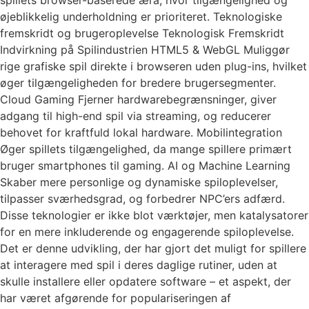
øjeblikkelig underholdning er prioriteret. Teknologiske
fremskridt og brugeroplevelse Teknologisk Fremskridt
Indvirkning på Spilindustrien HTML5 & WebGL Muliggør
rige grafiske spil direkte i browseren uden plug-ins, hvilket
øger tilgængeligheden for bredere brugersegmenter.
Cloud Gaming Fjerner hardwarebegrænsninger, giver
adgang til high-end spil via streaming, og reducerer
behovet for kraftfuld lokal hardware. Mobilintegration
Øger spillets tilgængelighed, da mange spillere primært
bruger smartphones til gaming. AI og Machine Learning
Skaber mere personlige og dynamiske spiloplevelser,
tilpasser sværhedsgrad, og forbedrer NPC’ers adfærd.
Disse teknologier er ikke blot værktøjer, men katalysatorer
for en mere inkluderende og engagerende spiloplevelse.
Det er denne udvikling, der har gjort det muligt for spillere
at interagere med spil i deres daglige rutiner, uden at
skulle installere eller opdatere software – et aspekt, der
har været afgørende for populariseringen af