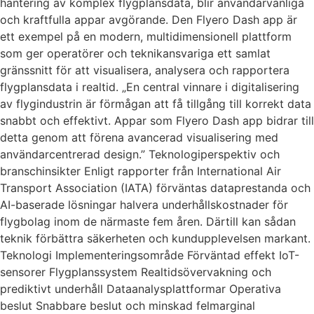
hantering av komplex flygplansdata, blir användarvänliga
och kraftfulla appar avgörande. Den Flyero Dash app är
ett exempel på en modern, multidimensionell plattform
som ger operatörer och teknikansvariga ett samlat
gränssnitt för att visualisera, analysera och rapportera
flygplansdata i realtid. „En central vinnare i digitalisering
av flygindustrin är förmågan att få tillgång till korrekt data
snabbt och effektivt. Appar som Flyero Dash app bidrar till
detta genom att förena avancerad visualisering med
användarcentrerad design.” Teknologiperspektiv och
branschinsikter Enligt rapporter från International Air
Transport Association (IATA) förväntas dataprestanda och
AI-baserade lösningar halvera underhållskostnader för
flygbolag inom de närmaste fem åren. Därtill kan sådan
teknik förbättra säkerheten och kundupplevelsen markant.
Teknologi Implementeringsområde Förväntad effekt IoT-
sensorer Flygplanssystem Realtidsövervakning och
prediktivt underhåll Dataanalysplattformar Operativa
beslut Snabbare beslut och minskad felmarginal