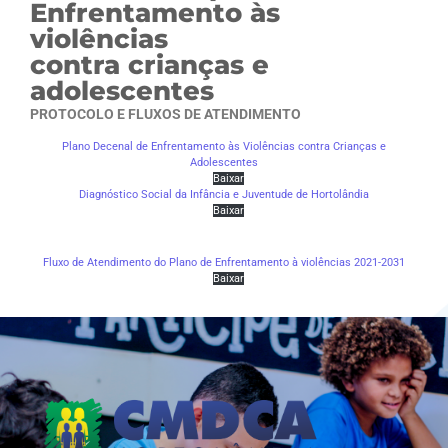
Enfrentamento às
violências
contra crianças e
adolescentes
PROTOCOLO E FLUXOS DE ATENDIMENTO
Plano Decenal de Enfrentamento às Violências contra Crianças e
Adolescentes
Baixar
Diagnóstico Social da Infância e Juventude de Hortolândia
Baixar
Fluxo de Atendimento do Plano de Enfrentamento à violências 2021-2031
Baixar