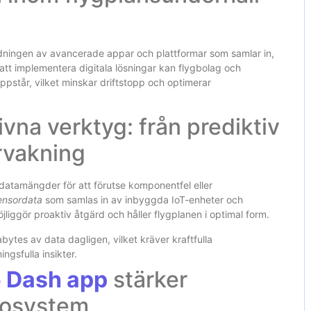
dningen av avancerade appar och plattformar som samlar in,
att implementera digitala lösningar kan flygbolag och
ppstår, vilket minskar driftstopp och optimerar
ivna verktyg: från prediktiv
ervakning
datamängder för att förutse komponentfel eller
ensordata
som samlas in av inbyggda IoT-enheter och
liggör proaktiv åtgärd och håller flygplanen i optimal form.
ytes av data dagligen, vilket kräver kraftfulla
ngsfulla insikter.
o Dash app
stärker
ekosystem