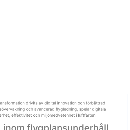
DCA
ECA
Fumcria
Conselho Tutelar
Entidades Cadast
för digitala flygpla
appar revolutionera
-
2 de junho de 2025
ansformation drivits av digital innovation och förbättrad
tidsövervakning och avancerad flygledning, spelar digitala
kerhet, effektivitet och miljömedvetenhet i luftfarten.
n inom flygplansunderhåll