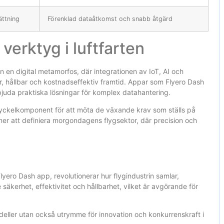
ättning
Förenklad dataåtkomst och snabb åtgärd
 verktyg i luftfarten
n en digital metamorfos, där integrationen av IoT, AI och
, hållbar och kostnadseffektiv framtid. Appar som Flyero Dash
juda praktiska lösningar för komplex datahantering.
 nyckelkomponent för att möta de växande krav som ställs på
mmer att definiera morgondagens flygsektor, där precision och
Flyero Dash app, revolutionerar hur flygindustrin samlar,
äkerhet, effektivitet och hållbarhet, vilket är avgörande för
deller utan också utrymme för innovation och konkurrenskraft i