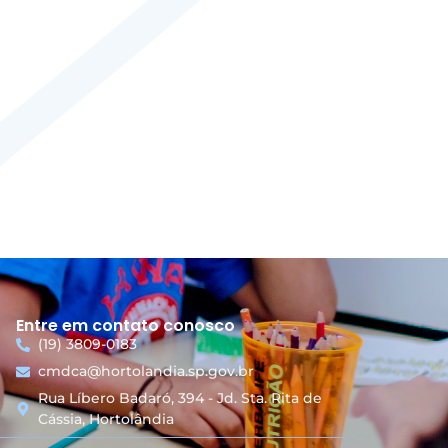
Entre em contato conosco
(19) 3809-0183
cmdca@hortolandia.sp.gov.br
Rua Líbero Badaró, 394 - Jd. Sta. Rita de
Cássia, Hortolândia