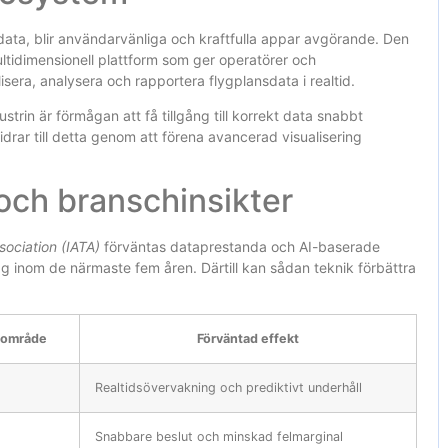
ata, blir användarvänliga och kraftfulla appar avgörande. Den
tidimensionell plattform som ger operatörer och
lisera, analysera och rapportera flygplansdata i realtid.
dustrin är förmågan att få tillgång till korrekt data snabbt
drar till detta genom att förena avancerad visualisering
och branschinsikter
sociation (IATA)
förväntas dataprestanda och AI-baserade
ag inom de närmaste fem åren. Därtill kan sådan teknik förbättra
sområde
Förväntad effekt
Realtidsövervakning och prediktivt underhåll
Snabbare beslut och minskad felmarginal