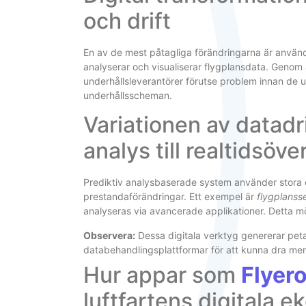
och drift
En av de mest påtagliga förändringarna är använ
analyserar och visualiserar flygplansdata. Genom 
underhållsleverantörer förutse problem innan de u
underhållsscheman.
Variationen av datadr
analys till realtidsöv
Prediktiv analysbaserade system använder stora 
prestandaförändringar. Ett exempel är
flygplanss
analyseras via avancerade applikationer. Detta möj
Observera:
Dessa digitala verktyg genererar petab
databehandlingsplattformar för att kunna dra meni
Hur appar som
Flyer
luftfartens digitala 