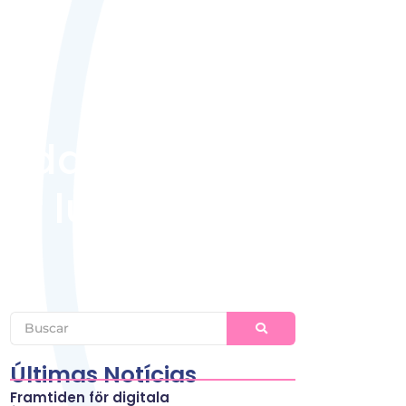
radas
nsdata: Hur
r luftfarten
Últimas Notícias
Framtiden för digitala