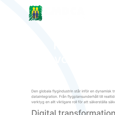
Sobre o CM
Framtiden 
avancerade 
Den globala flygindustrin står inför en dynamisk tr
dataintegration. Från flygplansunderhåll till real
verktyg en allt viktigare roll för att säkerställa sä
Digital transformatio