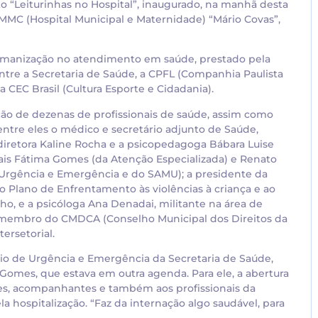
 “Leiturinhas no Hospital”, inaugurado, na manhã desta
HMMMC (Hospital Municipal e Maternidade) “Mário Covas”,
humanização no atendimento em saúde, prestado pela
entre a Secretaria de Saúde, a CPFL (Companhia Paulista
a CEC Brasil (Cultura Esporte e Cidadania).
ção de dezenas de profissionais de saúde, assim como
entre eles o médico e secretário adjunto de Saúde,
a diretora Kaline Rocha e a psicopedagoga Bábara Luise
ipais Fátima Gomes (da Atenção Especializada) e Renato
Urgência e Emergência e do SAMU); a presidente da
 Plano de Enfrentamento às violências à criança e ao
ho, e a psicóloga Ana Denadai, militante na área de
 membro do CMDCA (Conselho Municipal dos Direitos da
ersetorial.
io de Urgência e Emergência da Secretaria de Saúde,
Gomes, que estava em outra agenda. Para ele, a abertura
es, acompanhantes e também aos profissionais da
la hospitalização. “Faz da internação algo saudável, para