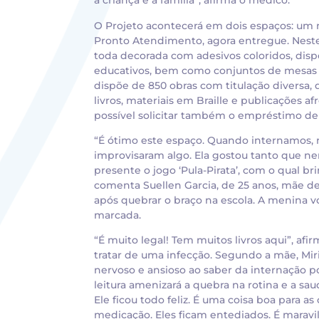
a criança e a família”, afirma o médico.
O Projeto acontecerá em dois espaços: um n
Pronto Atendimento, agora entregue. Neste, 
toda decorada com adesivos coloridos, dispõ
educativos, bem como conjuntos de mesas e 
dispõe de 850 obras com titulação diversa, d
livros, materiais em Braille e publicações af
possível solicitar também o empréstimo de 
“É ótimo este espaço. Quando internamos, 
improvisaram algo. Ela gostou tanto que ne
presente o jogo ‘Pula-Pirata’, com o qual br
comenta Suellen Garcia, de 25 anos, mãe de
após quebrar o braço na escola. A menina vo
marcada.
“É muito legal! Tem muitos livros aqui”, afi
tratar de uma infecção. Segundo a mãe, Miri
nervoso e ansioso ao saber da internação po
leitura amenizará a quebra na rotina e a sa
Ele ficou todo feliz. É uma coisa boa para a
medicação. Eles ficam entediados. É maravi