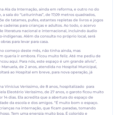
a Ala da Internação, ainda em reforma, e outro no do
a sala do “Leiturinhas”, de 17,09 metros quadrados,
e de tatames, pufes, estantes repletas de livros e jogos
cadeiras para crianças e adultos. Ao todo, o acervo
e literatura nacional e internacional, incluindo áudio
ro-indígenas. Além da consulta no próprio local, será
obras para levar para casa.
no começo deste mês, não tinha ainda, mas
m queria ir embora. Ficou muito feliz. Até me pediu de
incou aqui. Para nós, este espaço é um grande alívio”,
 Manuela, de 2 anos, atendida no Hospital Municipal,
ltará ao Hospital em breve, para nova operação, já
rma Vinícius Veríssimo, de 8 anos, hospitalizado para
ela Eleotério Veríssimo, de 27 anos, o garoto ficou muito
r 14 dias. Ela acredita que a abertura do espaço de
udade da escola e dos amigos. “É muito bom o espaço.
s crianças na internação, que ficam paradas, tomando
lhoso. Tem uma energia muito boa. É colorido e