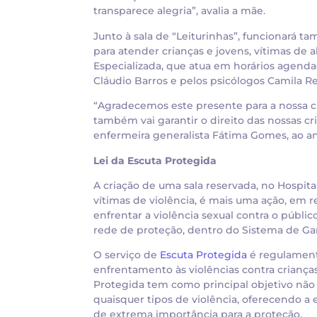
transparece alegria”, avalia a mãe.
Junto à sala de “Leiturinhas”, funcionará t
para atender crianças e jovens, vítimas de a
Especializada, que atua em horários agendad
Cláudio Barros e pelos psicólogos Camila Re
“Agradecemos este presente para a nossa c
também vai garantir o direito das nossas c
enfermeira generalista Fátima Gomes, ao an
Lei da Escuta Protegida
A criação de uma sala reservada, no Hospita
vítimas de violência, é mais uma ação, em r
enfrentar a violência sexual contra o públic
rede de proteção, dentro do Sistema de Gar
O serviço de
Escuta Protegida
é regulamenta
enfrentamento às violências contra criança
Protegida tem como principal objetivo não 
quaisquer tipos de violência, oferecendo 
de extrema importância para a proteção.