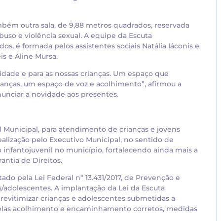
ambém outra sala, de 9,88 metros quadrados, reservada
buso e violência sexual. A equipe da Escuta
os, é formada pelos assistentes sociais Natália Iáconis e
is e Aline Mursa.
idade e para as nossas crianças. Um espaço que
rianças, um espaço de voz e acolhimento”, afirmou a
unciar a novidade aos presentes.
l Municipal, para atendimento de crianças e jovens
ealização pelo Executivo Municipal, no sentido de
o infantojuvenil no município, fortalecendo ainda mais a
antia de Direitos.
do pela Lei Federal nº 13.431/2017, de Prevenção e
s/adolescentes. A implantação da Lei da Escuta
revitimizar crianças e adolescentes submetidas a
a elas acolhimento e encaminhamento corretos, medidas