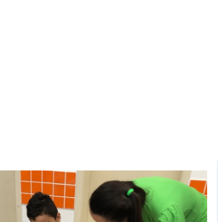
DCA
ECA
Fumcria
Conselho Tutelar
Entidades Cadast
ra busca humanizar 
e jovens no Hospital
-
14 de setembro de 2023