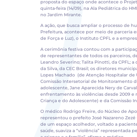
proposta do espaço onde acontece o Projeto
quinta-feira (14/09), na Ala Pediátrica do 
no Jardim Mirante.
A ação, que busca ampliar o processo de 
Prefeitura, acontece por meio de parceria 
de Força e Luz), o Instituto CPFL e a empres
A cerimônia festiva contou com a participa
de representantes de todos os parceiros, d
Leandro Severino; Talita Pinotti, da CPFL; 
da Silva, da CEC Brasil; os diretores munic
Lopes Machado (de Atenção Hospitalar de 
Comissão Intersetorial de Monitoramento do
adolescente, Jane Aparecida Nery de Carval
enfrentamento às violências desde 2009 e
Criança e do Adolescente) e da Comissão Int
O médico Rodrigo Freire, do Núcleo de Apo
representou o prefeito José Nazareno Zezé 
de um espaço acolhedor, voltado a pacient
saúde, suaviza a “violência” representada pe